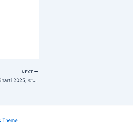
NEXT
Sangli Kasegaon Bharti 2025, कासेगाव सांगली येथे नोकरीची संधी
s Theme