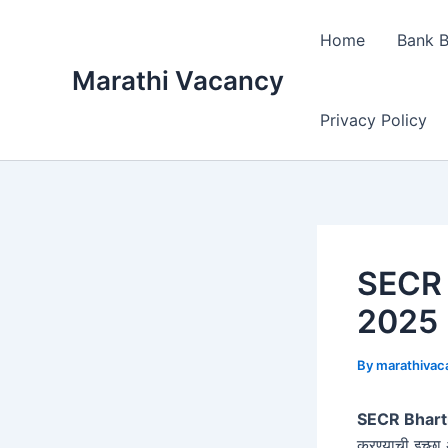
Skip
to
Home
Bank B
content
Marathi Vacancy
Privacy Policy
SECR Bh
2025
By
marathiva
SECR Bharti
करण्याची इच्छा