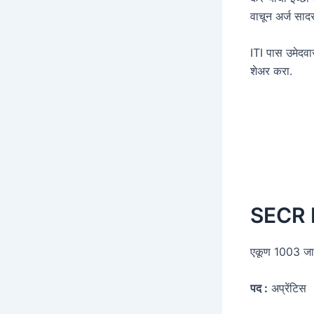
वाचून अर्ज साद
ITI पास उमेदवार
शेअर करा.
SECR 
एकूण 1003 जाग
पद :
अप्रेंटिस