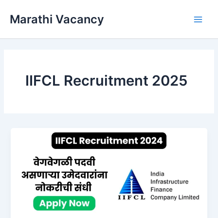
Skip
Marathi Vacancy
to
Main
content
Men
IIFCL Recruitment 2025