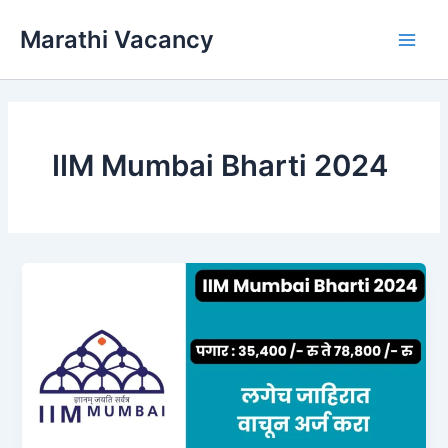
Skip
Marathi Vacancy
to
Main
content
Men
IIM Mumbai Bharti 2024