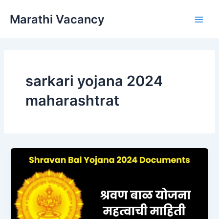
Skip
Marathi Vacancy
to
Main
content
Men
sarkari yojana 2024
maharashtrat