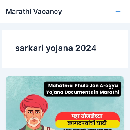
Skip
Marathi Vacancy
to
Main
content
Men
sarkari yojana 2024