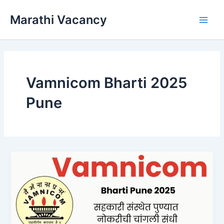
Skip
Marathi Vacancy
to
Main
content
Men
Vamnicom Bharti 2025
Pune